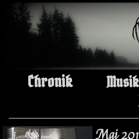
Chronik
Musik
Mai 2018