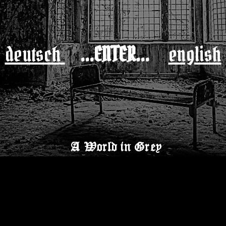
deutsch
...ENTER...
english